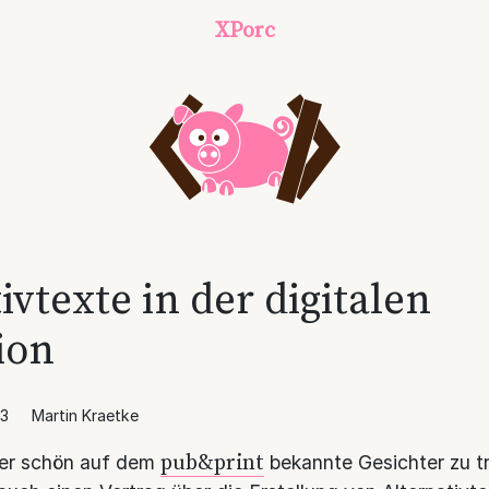
XPorc
ivtexte in der digitalen
ion
23
Martin Kraetke
pub&print
der schön auf dem
bekannte Gesichter zu t